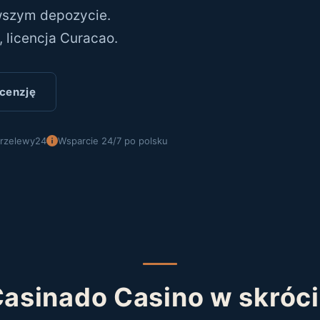
wszym depozycie.
 licencja Curacao.
ecenzję
 Przelewy24
Wsparcie 24/7 po polsku
asinado Casino w skróc