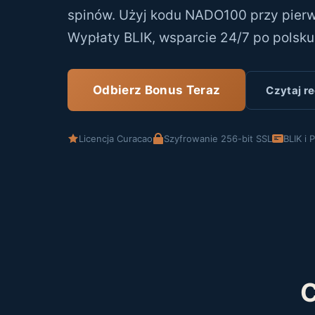
spinów. Użyj kodu NADO100 przy pier
Wypłaty BLIK, wsparcie 24/7 po polsku,
Odbierz Bonus Teraz
Czytaj r
Licencja Curacao
Szyfrowanie 256-bit SSL
BLIK i
C