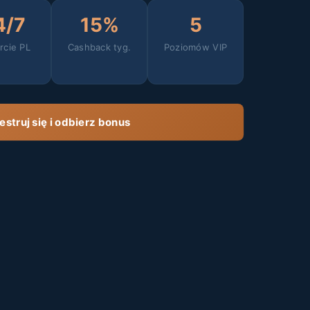
4/7
15%
5
rcie PL
Cashback tyg.
Poziomów VIP
estruj się i odbierz bonus