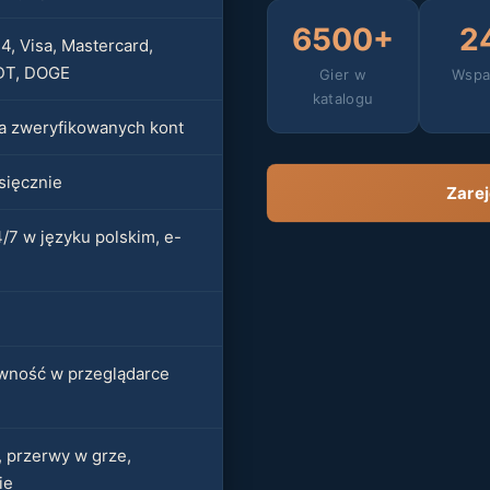
6500+
2
4, Visa, Mastercard,
DT, DOGE
Gier w
Wspa
katalogu
la zweryfikowanych kont
sięcznie
Zarej
/7 w języku polskim, e-
wność w przeglądarce
, przerwy w grze,
ie