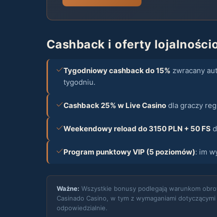
Cashback i oferty lojalnośc
Tygodniowy cashback do 15%
zwracany auto
tygodniu.
Cashback 25% w Live Casino
dla graczy reg
Weekendowy reload do 3150 PLN + 50 FS
d
Program punktowy VIP (5 poziomów)
: im w
Ważne:
Wszystkie bonusy podlegają warunkom obrotu
Casinado Casino, w tym z wymaganiami dotyczącymi z
odpowiedzialnie.