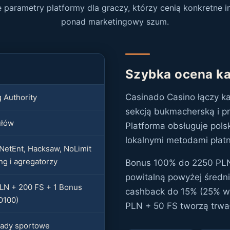
 parametry platformy dla graczy, którzy cenią konkretne i
ponad marketingowy szum.
Szybka ocena k
Casinado Casino łączy k
 Authority
sekcją bukmacherską i p
ułów
Platforma obsługuje pols
lokalnymi metodami płatn
 NetEnt, Hacksaw, NoLimit
ng i agregatorzy
Bonus 100% do 2250 PLN
powitalną powyżej średni
LN + 200 FS + 1 Bonus
cashback do 15% (25% w 
O100)
PLN + 50 FS tworzą trwał
łady sportowe