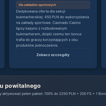
Dla zakładów sportowych
Dedykowana oferta dla sekcji
bukmacherskiej: 450 PLN do wykorzystania
na zakłady sportowe. Casinado Casino
łączy kasyno z rozbudowanym
bukmacherem, dzięki czemu ten bonus
trafia do graczy korzystających z obu
produktów jednocześnie.
Zobacz szczegóły
u powitalnego
y aktywować pełen pakiet: 100% do 2250 PLN + 200 FS + 1 Bon