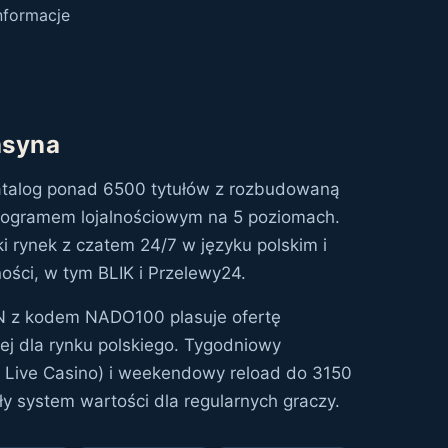
nformacje
asyna
atalog ponad 6500 tytułów z rozbudowaną
rogramem lojalnościowym na 5 poziomach.
ki rynek z czatem 24/7 w języku polskim i
ości, w tym BLIK i Przelewy24.
 z kodem NADO100 plasuje ofertę
ej dla rynku polskiego. Tygodniowy
Live Casino) i weekendowy reload do 3150
y system wartości dla regularnych graczy.